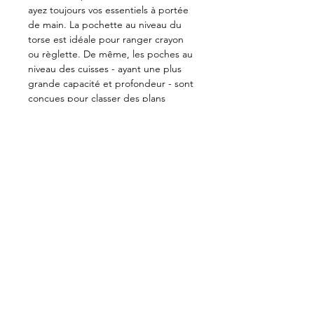
ayez toujours vos essentiels à portée
de main.
La pochette au niveau du
torse est idéale pour ranger crayon
ou règlette. De même, les poches au
niveau des cuisses - ayant une plus
grande capacité et profondeur - sont
conçues pour classer des plans
papier, des vis et clou pour
l'assemblage et autres accessoires de
travail. La couleur du tablier carrhart
est idéal pour dissumuler les sciure
de bois engendré par la menuiserie
et l'ébénisterie.
Conseil d'entretien
Laver à l'eau froide avec des couleurs
similaires et sécher à plat ou
supendu.