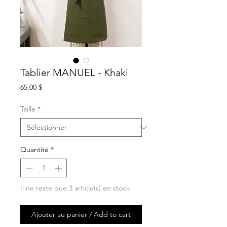
Tablier MANUEL - Khaki
Prix
65,00 $
Taille
*
Quantité
*
Il ne reste que 3 article(s) en stock
Ajouter au panier / Add to cart